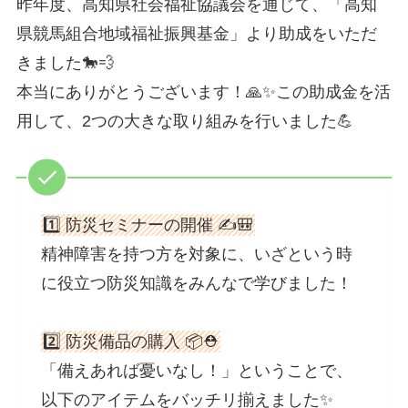
昨年度、高知県社会福祉協議会を通じて、「高知
県競馬組合地域福祉振興基金」より助成をいただ
きました🐎💨
本当にありがとうございます！🙏✨この助成金を活
用して、2つの大きな取り組みを行いました💪
1️⃣ 防災セミナーの開催 ✍️🎒
精神障害を持つ方を対象に、いざという時
に役立つ防災知識をみんなで学びました！
2️⃣ 防災備品の購入 📦⛑️
「備えあれば憂いなし！」ということで、
以下のアイテムをバッチリ揃えました✨